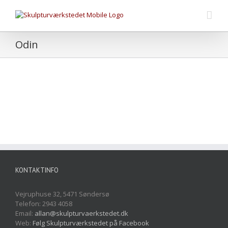
Odin
Odins
ansigt
træskulptur
KONTAKTINFO
Vejruphuse 32, 5471 Søndersø
Telefon: 2943 4058
Email:
allan@skulpturvaerkstedet.dk
Web:
Følg Skulpturværkstedet på Facebook