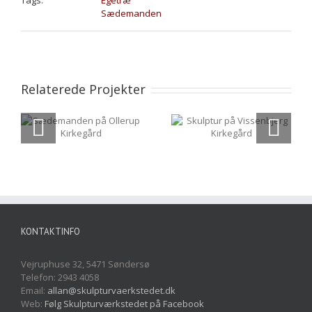
Tags:
Egetræ
Sædemanden
Relaterede Projekter
Sædemanden på
Skulptur på
Ollerup Kirkegård
Vissenbjerg
Kirkegård
KONTAKTINFO
Vejruphuse 32, 5471 Søndersø
Telefon: 2943 4058
Email:
allan@skulpturvaerkstedet.dk
Web:
Følg Skulpturværkstedet på Facebook