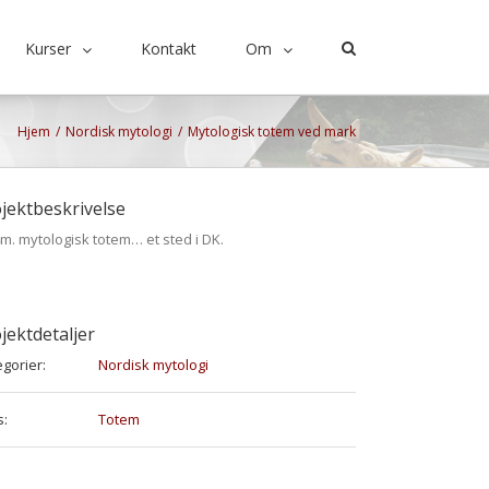
Kurser
Kontakt
Om
Hjem
/
Nordisk mytologi
/
Mytologisk totem ved mark
jektbeskrivelse
m. mytologisk totem… et sted i DK.
jektdetaljer
gorier:
Nordisk mytologi
s:
Totem