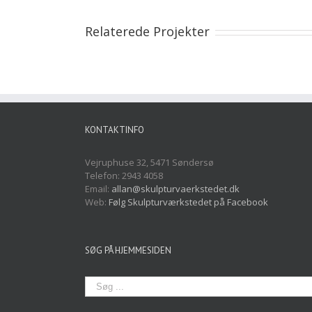
Relaterede Projekter
KONTAKTINFO
Vejruphuse 32, 5471 Søndersø
Telefon: 2943 4058
Email:
allan@skulpturvaerkstedet.dk
Web:
Følg Skulpturværkstedet på Facebook
SØG PÅ HJEMMESIDEN