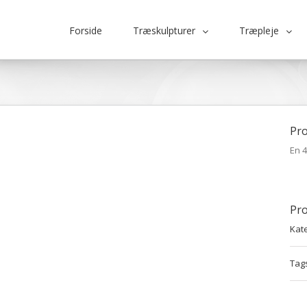
Forside
Træskulpturer
Træpleje
Pro
En 4
Pro
Kate
Tag