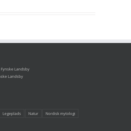
Legeplads
Natur
Nordisk mytologi